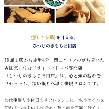
癒し
快眠
と
を叶える、
ひつじのきもち蒲田店
JR蒲田駅から徒歩4分、西口エリアの落ち着いた
雰囲気に佇むドライヘッドスパ専門店。
「ひつじのきもち蒲田店」は、
心と頭の疲れを
リセットし、深い眠りへ導く快眠サロン
です。
お仕事帰りや休日のリフレッシュに、水やオイルを
使わず心地よい手技で頭・首・肩を丁寧にほぐす