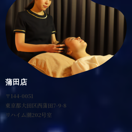
蒲田店
〒144-0051
東京都大田区西蒲田7-9-8
リハイム潮202号室