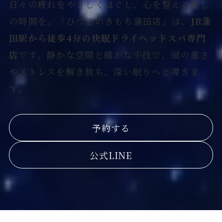
日々の疲れをやさしくほぐし、心を整える癒し
の時間を。「ひつじのきもち蒲田店」は、
JR蒲
田駅から徒歩4分の快眠ドライヘッドスパ専門
店
です。静かな空間と確かな手技で、頭の重さ
やストレスを解き放ち、深い眠りへと導きま
す。
予約する
公式LINE