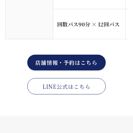
¥
回数パス
90
分 × 12回パス
店舗情報・予約はこちら
LINE公式はこちら