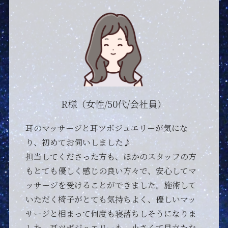
A様（女性/20代後半/会社員）
方
前からヘッドスパが気になっていて、今回初め
マ
てこちらのお店を利用しました。
て
施術が始まってから秒で寝落ちてしまったの
ッ
で、どんなだったかは全く覚えてないですが、
ま
それくらい気持ちよかったです寝不足が続いて
な